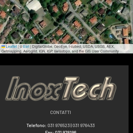
Leaflet
|
©
Esri
| DigitalGlobe, GeoEye, i-cubed, USDA, USGS, AEX,
Getmapping, Aerogrid, IGN, IGP, swisstopo, and the GIS User Community
CONTATTI
Telefono:
031 976523
|
031 976433
Fax: 031 976196