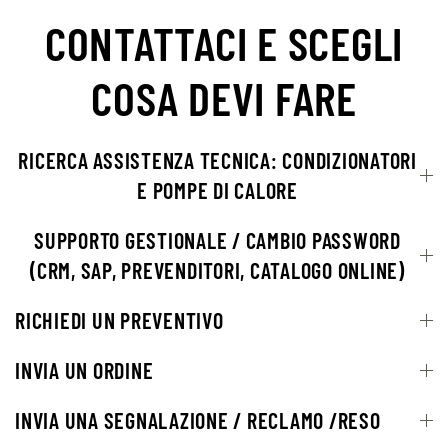
Indicazioni
CONTATTACI E SCEGLI
Magazzino di Castenedolo – BRESCIA
Via dei Ponticelli, 57
COSA DEVI FARE
Castenedolo (BS) 25014
Italia
RICERCA ASSISTENZA TECNICA: CONDIZIONATORI
Telefono
:
335 61 29 309
E POMPE DI CALORE
Email
:
brescia@ancamini.it
SUPPORTO GESTIONALE / CAMBIO PASSWORD
106.5 km
Indicazioni
(CRM, SAP, PREVENDITORI, CATALOGO ONLINE)
Magazzino di Mattarello – TRENTO
RICHIEDI UN PREVENTIVO
Località Le Basse, 14
Mattarello 38123
INVIA UN ORDINE
Italia
INVIA UNA SEGNALAZIONE / RECLAMO /RESO
Telefono
:
+39 0461/263069