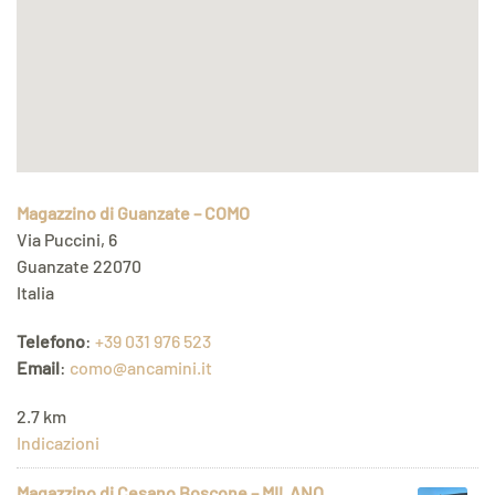
Magazzino di Guanzate – COMO
Via Puccini, 6
Guanzate 22070
Italia
Telefono
:
+39 031 976 523
Email
:
como@ancamini.it
2.7 km
Indicazioni
Magazzino di Cesano Boscone – MILANO