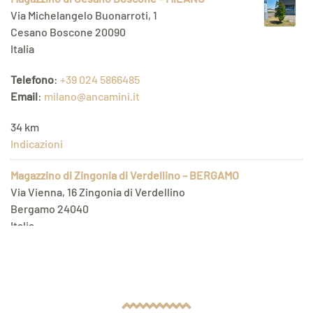
Via Michelangelo Buonarroti, 1
Cesano Boscone 20090
Italia
Telefono
:
+39 024 5866485
Email
:
milano@ancamini.it
34 km
Indicazioni
Magazzino di Zingonia di Verdellino – BERGAMO
Via Vienna, 16 Zingonia di Verdellino
Bergamo 24040
Italia
Telefono
:
+39 035 051051
Email
:
bergamo@ancamini.it
50.7 km