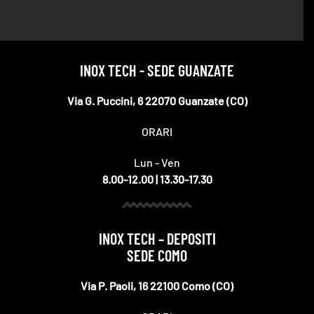
Via Libeccio, 9/11
Bagnacavallo 48012
Italia
Telefono
:
+39 0545 62475
INOX TECH - SEDE GUANZATE
Email
:
ravenna@ancamini.it
Via G. Puccini, 6 22070 Guanzate (CO)
277.9 km
Indicazioni
ORARI
Magazzino di CESENA
Lun - Ven
Via Rovescio, 185
8.00-12.00 | 13.30-17.30
Cesena 47522
Italia
INOX TECH – DEPOSITI
Telefono
:
+39 05471938265
SEDE COMO
Email
:
cesena@ancamini.it
Via P. Paoli, 16 22100 Como (CO)
306.1 km
Indicazioni