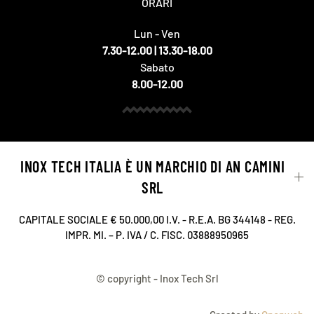
ORARI
Magazzino CAMPOFORMIDO – UDINE
Lun - Ven
Via Pietro Zorutti, 145
7.30-12.00 | 13.30-18.00
Campoformido 33030
Sabato
Italia
8.00-12.00
Telefono
:
+39 0432 632133
Email
:
udine.campoformido@ancamini.it
321.9 km
INOX TECH ITALIA È UN MARCHIO DI AN CAMINI
Indicazioni
SRL
Magazzino di ROMA
Via San Pietro in Guarano snc
CAPITALE SOCIALE € 50.000,00 I.V. - R.E.A. BG 344148 - REG.
IMPR. MI. – P. IVA / C. FISC. 03888950965
Roma 00132
Italia
© copyright - Inox Tech Srl
Telefono
:
035051051
521.5 km