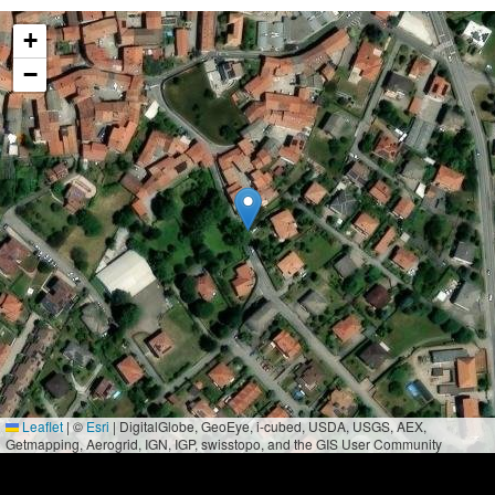
+
−
Leaflet
|
©
Esri
| DigitalGlobe, GeoEye, i-cubed, USDA, USGS, AEX,
Getmapping, Aerogrid, IGN, IGP, swisstopo, and the GIS User Community