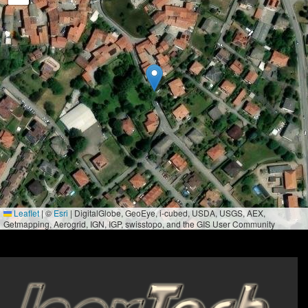
Leaflet
|
©
Esri
| DigitalGlobe, GeoEye, i-cubed, USDA, USGS, AEX,
Getmapping, Aerogrid, IGN, IGP, swisstopo, and the GIS User Community